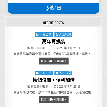
❯後1日
RECENT POSTS
Posted in
一般日誌
人工智慧
萬年青換裝
AUTHOR:
PUBLISHED DATE:
蔡玉貴(FRIBER)
2026 年 7 月 29 日
昨晚將萬年青與幸運竹底盆中的鵝卵石盡數移除。隨後，…
萬年青換裝
CONTINUE READING
Posted in
一般日誌
人工智慧
換個位置，便利加倍
AUTHOR:
PUBLISHED DATE:
蔡玉貴(FRIBER)
2026 年 7 月 25 日
為提升衛浴體驗，調整了衛生紙的擺放位置，以確保取用…
換個位置，便利加倍
CONTINUE READING