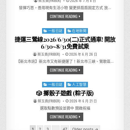
AUTHOR:
PUBLISHED DATE:
蔡玉貴(FRIBER)
2026 年 7 月 8 日
發揮巧思，善用現有生活小物 變更排扇扇固定方式 放…
發揮巧思善用現有生活小物
CONTINUE READING
Posted in
一般日誌
在地新聞
捷運三鶯線2026/6/30(二)正式通車! 開放
6/30~8/31免費試乘
AUTHOR:
PUBLISHED DATE:
蔡玉貴(FRIBER)
2026 年 6 月 26 日
【新北市訊】新北市又有新捷運了！新北市三峽、鶯歌區…
捷運三鶯線2026/6/30(二)正式通
CONTINUE READING
Posted in
一般日誌
人工智慧
🎲 擲骰子遊戲 (粽子版)
AUTHOR:
PUBLISHED DATE:
蔡玉貴(FRIBER)
2026 年 6 月 21 日
選取點數預設並猜中 開啟祝福
🎲 擲骰子遊戲 (粽子版)
CONTINUE READING
Posts pagination
1
2
3
...
47
Older posts →