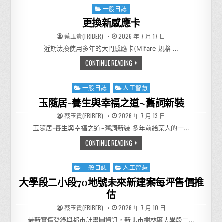
Posted in
一般日誌
更換新感應卡
AUTHOR:
PUBLISHED DATE:
蔡玉貴(FRIBER)
2026 年 7 月 17 日
近期汰換使用多年的大門感應卡(Mifare 規格 …
更換新感應卡
CONTINUE READING
Posted in
一般日誌
人工智慧
玉隨居-養生與幸福之道~舊詞新裝
AUTHOR:
PUBLISHED DATE:
蔡玉貴(FRIBER)
2026 年 7 月 13 日
玉隨居-養生與幸福之道~舊詞新裝 多年前給某人的一…
玉隨居-養生與幸福之道~舊詞新
CONTINUE READING
Posted in
一般日誌
人工智慧
大學段二小段70地號未來新建案每坪售價推
估
AUTHOR:
PUBLISHED DATE:
蔡玉貴(FRIBER)
2026 年 7 月 10 日
最新實價登錄與都市計畫圖資訊，新北市樹林區大學段二…