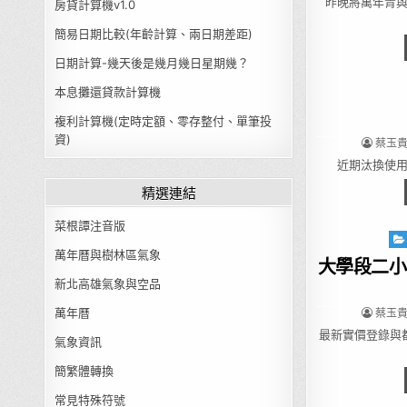
昨晚將萬年青
房貸計算機v1.0
簡易日期比較(年齡計算、兩日期差距)
日期計算-幾天後是幾月幾日星期幾？
本息攤還貸款計算機
複利計算機(定時定額、零存整付、單筆投
資)
AUTHO
蔡玉貴(
近期汰換使用多
精選連結
菜根譚注音版
Pos
萬年曆與樹林區氣象
大學段二小
新北高雄氣象與空品
AUTHO
蔡玉貴(
萬年曆
最新實價登錄與
氣象資訊
簡繁體轉換
常見特殊符號