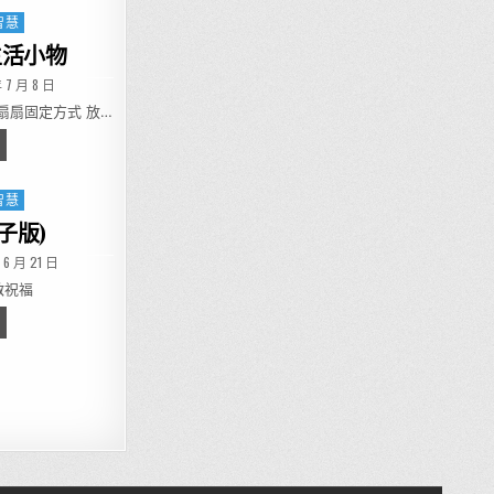
智慧
生活小物
ED DATE:
 7 月 8 日
扇扇固定方式 放…
揮巧思善用現有生活小物
智慧
子版)
D DATE:
 6 月 21 日
啟祝福
 擲骰子遊戲 (粽子版)