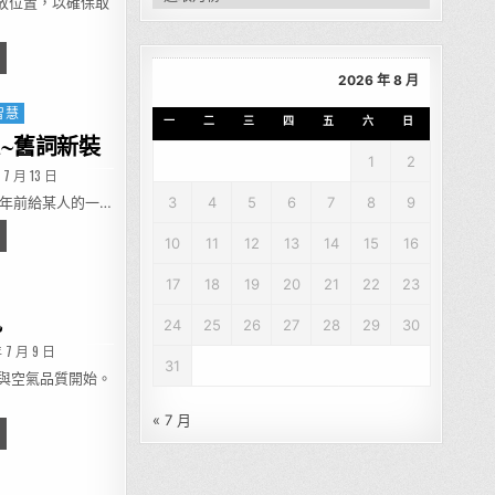
放位置，以確保取
個位置，便利加倍
2026 年 8 月
智慧
一
二
三
四
五
六
日
~舊詞新裝
1
2
ED DATE:
 7 月 13 日
多年前給某人的一…
3
4
5
6
7
8
9
隨居-養生與幸福之道~舊詞新裝
10
11
12
13
14
15
16
17
18
19
20
21
22
23
訊
24
25
26
27
28
29
30
ED DATE:
 7 月 9 日
31
象與空氣品質開始。
« 7 月
地氣象資訊