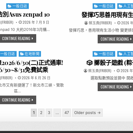
Posted in
一般日誌
Posted in
一般日誌
人工
Asus zenpad 10
發揮巧思善用現有
R:
PUBLISHED DATE:
FRIBER)
2026 年 7 月 9 日
AUTHOR:
PUBLISH
蔡玉貴(FRIBER)
2026 年
zenpad 10 大約2016年3月購…
發揮巧思，善用現有生活小物 變更排
徹底告別ASUS ZENPAD 10
CONTINUE READING
發
CONTINUE READING
ted in
一般日誌
在地新聞
Posted in
一般日誌
人工
026/6/30(二)正式通車!
🎲 擲骰子遊戲 (粽
/30~8/31免費試乘
AUTHOR:
PUBLISHE
蔡玉貴(FRIBER)
2026 年
R:
PUBLISHED DATE:
RIBER)
2026 年 6 月 26 日
選取點數預設並猜中 開
北市又有新捷運了！新北市三峽、鶯歌

CONTINUE READING
區…
捷運三鶯線2026/6/30(二)正式通車! 開放6/30~8/31免費試乘
CONTINUE READING
agination
1
2
3
...
47
Older posts →