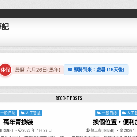
筆記
農曆 六月26日(馬年)
📅 即將到來：處暑 (15天後)
休假
RECENT POSTS
ted in
一般日誌
人工智慧
Posted in
一般日誌
人工
萬年青換裝
換個位置，便利
R:
PUBLISHED DATE:
AUTHOR:
PUBLISHE
RIBER)
2026 年 7 月 29 日
蔡玉貴(FRIBER)
2026 年