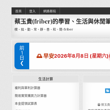
Skip to content
首頁
登入
網路郵局
蔡玉貴(friber)的學習、生活與休閒
樸、拙、勤、常、靜、善、和、簡-friber
前
1
🌅 早安
2026年8月8日 (星期六)
日
❮
生活計算
複利與單利計算器
Pos
簡易實質購買力計算器
本金提領試算表
AUTHO
蔡玉貴(F