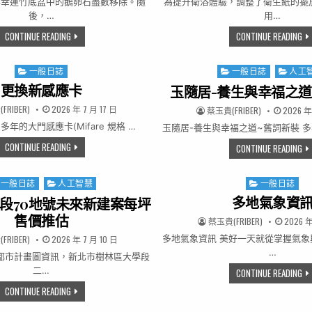
與幸運竹底盆中的鵝卵石盡數移除。隨
為提升衛浴體驗，調整了衛生紙的擺
後，…
用…
萬年青換裝
換
CONTINUE READING
CONTINUE READING
Posted in
一般日誌
Posted in
一般日誌
人工
更換新感應卡
玉隨居-養生與幸福之道
R:
PUBLISHED DATE:
FRIBER)
2026 年 7 月 17 日
AUTHOR:
PUBLISH
蔡玉貴(FRIBER)
2026 年
年的大門感應卡(Mifare 規格 …
玉隨居-養生與幸福之道~舊詞新裝 
更換新感應卡
CONTINUE READING
玉
CONTINUE READING
ted in
一般日誌
人工智慧
Posted in
一般日誌
多地氣象資
段70地號未來新建案每坪
售價推估
AUTHOR:
PUBLISH
蔡玉貴(FRIBER)
2026 年
R:
PUBLISHED DATE:
多地氣象資訊 美好一天就從掌握氣
FRIBER)
2026 年 7 月 10 日
…
都市計畫圖資訊，新北市樹林區大學段
二…
多
CONTINUE READING
大學段二小段70地號未來新建案每坪售價推估
CONTINUE READING