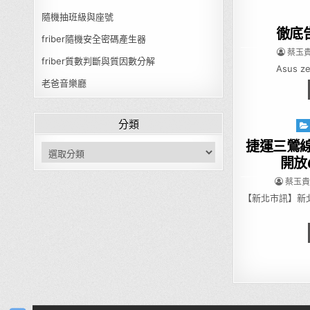
隨機抽班級與座號
徹底告別
friber隨機安全密碼產生器
AUTHO
蔡玉貴(
friber質數判斷與質因數分解
Asus 
老爸音樂廳
分類
Pos
捷運三鶯線2
分類
開放6
AUTHO
蔡玉貴(F
【新北市訊】新
Posts p