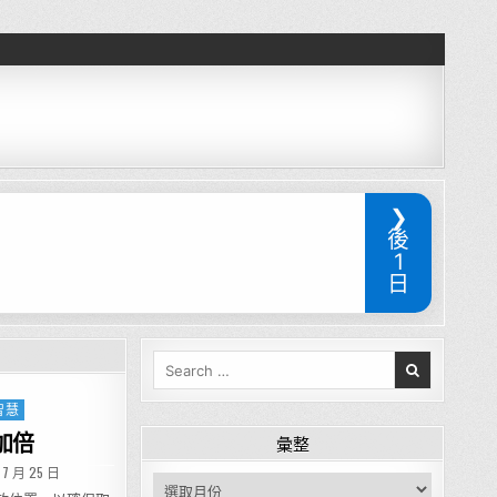
❯
後
1
日
Search for:
智慧
加倍
彙整
D DATE:
 7 月 25 日
彙整