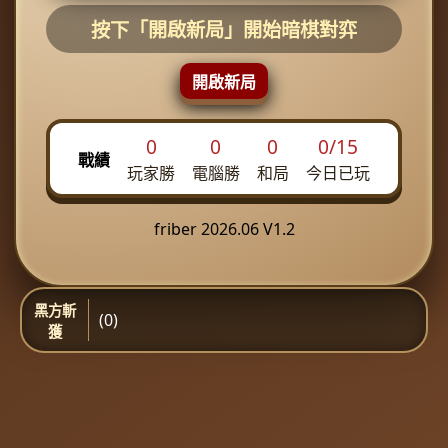
按下「開啟新局」開始暗棋對弈
開啟新局
0
0
0
0/15
戰績
玩家勝
電腦勝
和局
今日已玩
friber 2026.06 V1.2
黑方斬
(0)
獲