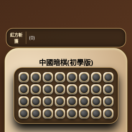
紅方斬
(0)
獲
中國暗棋(初學版)