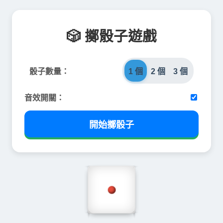
🎲 擲骰子遊戲
骰子數量：
1 個
2 個
3 個
音效開關：
開始擲骰子