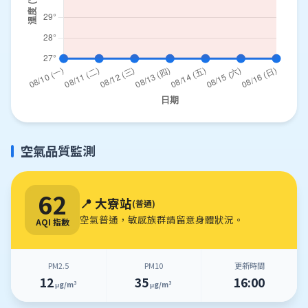
空氣品質監測
62
📍 大寮站
(普通)
空氣普通，敏感族群請留意身體狀況。
AQI 指數
PM2.5
PM10
更新時間
12
35
16:00
μg/m³
μg/m³