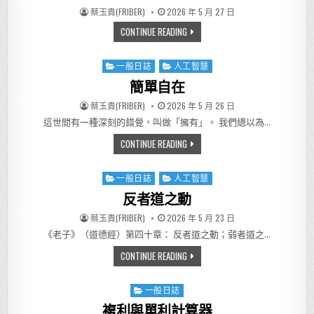
AUTHOR:
PUBLISHED DATE:
蔡玉貴(FRIBER)
2026 年 5 月 27 日
擲骰子遊戲
CONTINUE READING
一般日誌
人工智慧
Posted in
簡單自在
AUTHOR:
PUBLISHED DATE:
蔡玉貴(FRIBER)
2026 年 5 月 26 日
這世間有一種深刻的錯覺，叫做「擁有」。 我們總以為…
簡單自在
CONTINUE READING
一般日誌
人工智慧
Posted in
反者道之動
AUTHOR:
PUBLISHED DATE:
蔡玉貴(FRIBER)
2026 年 5 月 23 日
《老子》（道德經）第四十章： 反者道之動；弱者道之…
反者道之動
CONTINUE READING
一般日誌
Posted in
複利與單利計算器