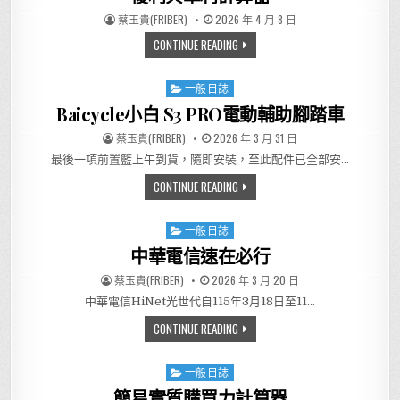
AUTHOR:
PUBLISHED DATE:
蔡玉貴(FRIBER)
2026 年 4 月 8 日
複利與單利計算器
CONTINUE READING
一般日誌
Posted in
Baicycle小白 S3 PRO電動輔助腳踏車
AUTHOR:
PUBLISHED DATE:
蔡玉貴(FRIBER)
2026 年 3 月 31 日
最後一項前置籃上午到貨，隨即安裝，至此配件已全部安…
BAICYCLE小白 S3 PRO電動輔助
CONTINUE READING
一般日誌
Posted in
中華電信速在必行
AUTHOR:
PUBLISHED DATE:
蔡玉貴(FRIBER)
2026 年 3 月 20 日
中華電信HiNet光世代自115年3月18日至11…
中華電信速在必行
CONTINUE READING
一般日誌
Posted in
簡易實質購買力計算器