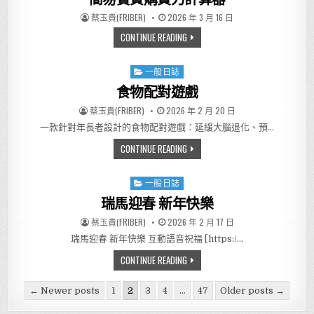
AUTHOR:
PUBLISHED DATE:
蔡玉貴(FRIBER)
2026 年 3 月 16 日
簡易實質購買力計算器
CONTINUE READING
一般日誌
Posted in
食物配對遊戲
AUTHOR:
PUBLISHED DATE:
蔡玉貴(FRIBER)
2026 年 2 月 20 日
一款針對年長者設計的食物配對遊戲：延緩大腦退化、預…
食物配對遊戲
CONTINUE READING
一般日誌
Posted in
瑞馬迎春 新年快樂
AUTHOR:
PUBLISHED DATE:
蔡玉貴(FRIBER)
2026 年 2 月 17 日
瑞馬迎春 新年快樂 互動語音祝福 [https:/…
瑞馬迎春 新年快樂
CONTINUE READING
Posts pagination
← Newer posts
1
2
3
4
...
47
Older posts →