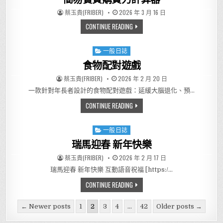
AUTHOR:
PUBLISHED DATE:
蔡玉貴(FRIBER)
2026 年 3 月 16 日
簡易實質購買力計算器
CONTINUE READING
一般日誌
Posted in
食物配對遊戲
AUTHOR:
PUBLISHED DATE:
蔡玉貴(FRIBER)
2026 年 2 月 20 日
一款針對年長者設計的食物配對遊戲：延緩大腦退化、預…
食物配對遊戲
CONTINUE READING
一般日誌
Posted in
瑞馬迎春 新年快樂
AUTHOR:
PUBLISHED DATE:
蔡玉貴(FRIBER)
2026 年 2 月 17 日
瑞馬迎春 新年快樂 互動語音祝福 [https:/…
瑞馬迎春 新年快樂
CONTINUE READING
Posts pagination
← Newer posts
1
2
3
4
...
42
Older posts →