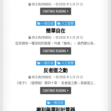
AUTHOR:
PUBLISHED DATE:
蔡玉貴(FRIBER)
2026 年 5 月 27 日
擲骰子遊戲
CONTINUE READING
一般日誌
人工智慧
Posted in
簡單自在
AUTHOR:
PUBLISHED DATE:
蔡玉貴(FRIBER)
2026 年 5 月 26 日
這世間有一種深刻的錯覺，叫做「擁有」。 我們總以為…
簡單自在
CONTINUE READING
一般日誌
人工智慧
Posted in
反者道之動
AUTHOR:
PUBLISHED DATE:
蔡玉貴(FRIBER)
2026 年 5 月 23 日
《老子》（道德經）第四十章： 反者道之動；弱者道之…
反者道之動
CONTINUE READING
一般日誌
Posted in
複利與單利計算器