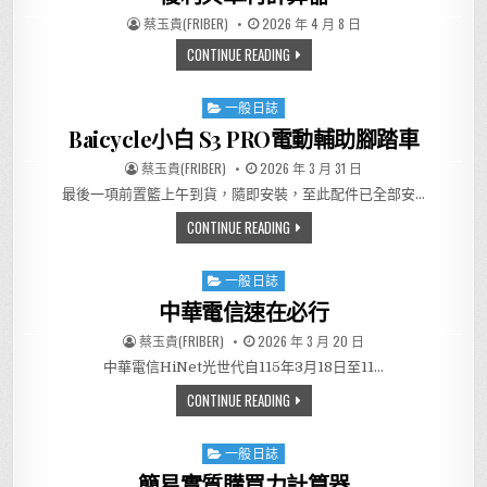
AUTHOR:
PUBLISHED DATE:
蔡玉貴(FRIBER)
2026 年 4 月 8 日
複利與單利計算器
CONTINUE READING
一般日誌
Posted in
Baicycle小白 S3 PRO電動輔助腳踏車
AUTHOR:
PUBLISHED DATE:
蔡玉貴(FRIBER)
2026 年 3 月 31 日
最後一項前置籃上午到貨，隨即安裝，至此配件已全部安…
BAICYCLE小白 S3 PRO電動輔助
CONTINUE READING
一般日誌
Posted in
中華電信速在必行
AUTHOR:
PUBLISHED DATE:
蔡玉貴(FRIBER)
2026 年 3 月 20 日
中華電信HiNet光世代自115年3月18日至11…
中華電信速在必行
CONTINUE READING
一般日誌
Posted in
簡易實質購買力計算器