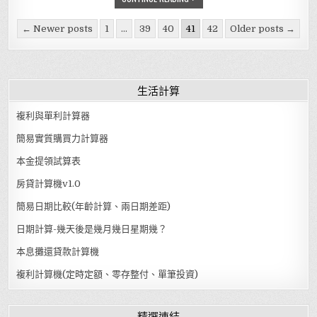
Posts pagination
← Newer posts
1
...
39
40
41
42
Older posts →
生活計算
複利與單利計算器
簡易實質購買力計算器
本金提領試算表
房貸計算機v1.0
簡易日期比較(年齡計算、兩日期差距)
日期計算-幾天後是幾月幾日星期幾？
本息攤還貸款計算機
複利計算機(定時定額、零存整付、單筆投資)
精選連結