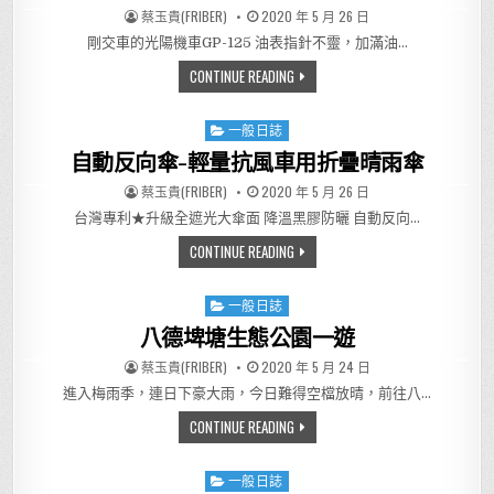
AUTHOR:
PUBLISHED DATE:
蔡玉貴(FRIBER)
2020 年 5 月 26 日
剛交車的光陽機車GP-125 油表指針不靈，加滿油…
更換新車-光陽GP-125機車汽油
CONTINUE READING
一般日誌
Posted in
自動反向傘-輕量抗風車用折疊晴雨傘
AUTHOR:
PUBLISHED DATE:
蔡玉貴(FRIBER)
2020 年 5 月 26 日
台灣專利★升級全遮光大傘面 降溫黑膠防曬 自動反向…
自動反向傘-輕量抗風車用折疊
CONTINUE READING
一般日誌
Posted in
八德埤塘生態公園一遊
AUTHOR:
PUBLISHED DATE:
蔡玉貴(FRIBER)
2020 年 5 月 24 日
進入梅雨季，連日下豪大雨，今日難得空檔放晴，前往八…
八德埤塘生態公園一遊
CONTINUE READING
一般日誌
Posted in