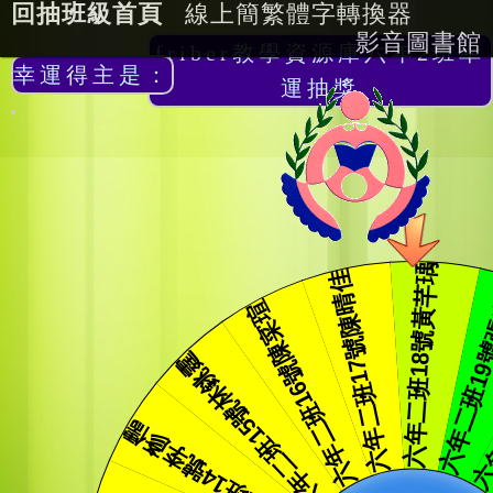
回抽班級首頁
線上簡繁體字轉換器
影音圖書館
friber教學資源庫六年2班幸
幸運得主是：
運抽獎