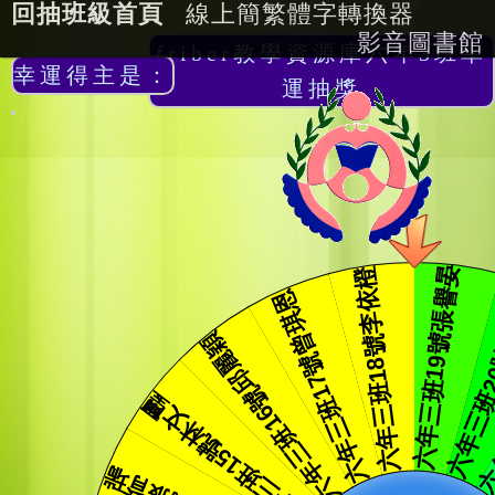
回抽班級首頁
線上簡繁體字轉換器
影音圖書館
friber教學資源庫六年3班幸
幸運得主是：
運抽獎