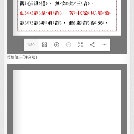
1/30
菜根譚三(注音版)