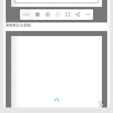
1/30
菜根譚五(注音版)