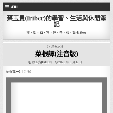
Skip to content
MENU
蔡玉貴(friber)的學習、生活與休閒筆
記
樸、拙、勤、常、靜、善、和、簡-friber
POSTED IN
經典語錄
菜根譚(注音版)
AUTHOR:
PUBLISHED DATE:
蔡玉貴(FRIBER)
2020 年 5 月 17 日
菜根譚一(注音版)