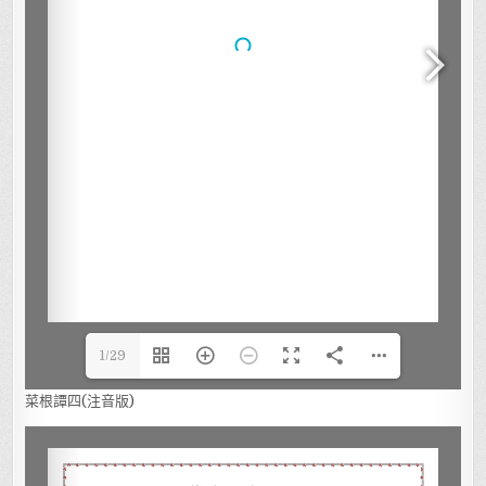
1/29
菜根譚四(注音版)