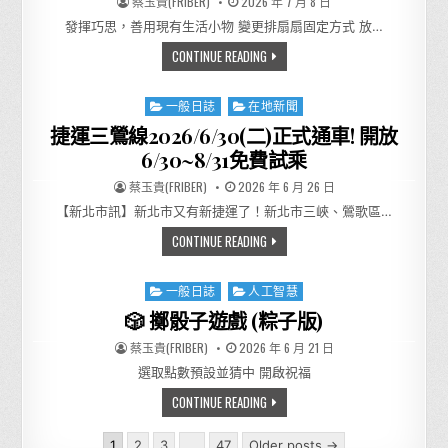
AUTHOR:
PUBLISHED DATE:
蔡玉貴(FRIBER)
2026 年 7 月 8 日
發揮巧思，善用現有生活小物 變更排扇扇固定方式 放…
發揮巧思善用現有生活小物
CONTINUE READING
Posted in
一般日誌
在地新聞
捷運三鶯線2026/6/30(二)正式通車! 開放
6/30~8/31免費試乘
AUTHOR:
PUBLISHED DATE:
蔡玉貴(FRIBER)
2026 年 6 月 26 日
【新北市訊】新北市又有新捷運了！新北市三峽、鶯歌區…
捷運三鶯線2026/6/30(二)正式通
CONTINUE READING
Posted in
一般日誌
人工智慧
🎲 擲骰子遊戲 (粽子版)
AUTHOR:
PUBLISHED DATE:
蔡玉貴(FRIBER)
2026 年 6 月 21 日
選取點數預設並猜中 開啟祝福
🎲 擲骰子遊戲 (粽子版)
CONTINUE READING
Posts pagination
1
2
3
...
47
Older posts →