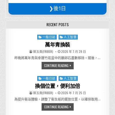
❯後1日
RECENT POSTS
Posted in
一般日誌
人工智慧
萬年青換裝
AUTHOR:
PUBLISHED DATE:
蔡玉貴(FRIBER)
2026 年 7 月 29 日
昨晚將萬年青與幸運竹底盆中的鵝卵石盡數移除。隨後，…
萬年青換裝
CONTINUE READING
Posted in
一般日誌
人工智慧
換個位置，便利加倍
AUTHOR:
PUBLISHED DATE:
蔡玉貴(FRIBER)
2026 年 7 月 25 日
為提升衛浴體驗，調整了衛生紙的擺放位置，以確保取用…
換個位置，便利加倍
CONTINUE READING