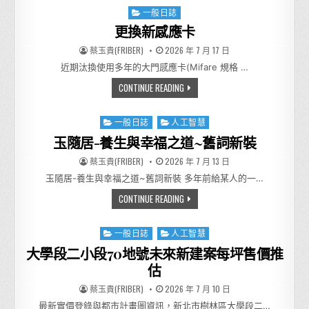
Posted in
一般日誌
更換新感應卡
AUTHOR:
PUBLISHED DATE:
蔡玉貴(FRIBER)
2026 年 7 月 17 日
近期汰換使用多年的大門感應卡(Mifare 規格 …
更換新感應卡
CONTINUE READING
Posted in
一般日誌
人工智慧
玉隨居-養生與幸福之道~舊詞新裝
AUTHOR:
PUBLISHED DATE:
蔡玉貴(FRIBER)
2026 年 7 月 13 日
玉隨居-養生與幸福之道~舊詞新裝 多年前給某人的一…
玉隨居-養生與幸福之道~舊詞新
CONTINUE READING
Posted in
一般日誌
人工智慧
大學段二小段70地號未來新建案每坪售價推
估
AUTHOR:
PUBLISHED DATE:
蔡玉貴(FRIBER)
2026 年 7 月 10 日
最新實價登錄與都市計畫圖資訊，新北市樹林區大學段二…