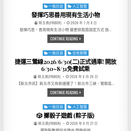
一般日誌
人工智慧
Posted in
發揮巧思善用現有生活小物
AUTHOR:
PUBLISHED DATE:
蔡玉貴(FRIBER)
2026 年 7 月 8 日
發揮巧思，善用現有生活小物 變更排扇扇固定方式 放…
發揮巧思善用現有生活小物
CONTINUE READING
一般日誌
在地新聞
Posted in
捷運三鶯線2026/6/30(二)正式通車! 開放
6/30~8/31免費試乘
AUTHOR:
PUBLISHED DATE:
蔡玉貴(FRIBER)
2026 年 6 月 26 日
【新北市訊】新北市又有新捷運了！新北市三峽、鶯歌區…
捷運三鶯線2026/6/30(二)正式通
CONTINUE READING
一般日誌
人工智慧
Posted in
🎲 擲骰子遊戲 (粽子版)
AUTHOR:
PUBLISHED DATE:
蔡玉貴(FRIBER)
2026 年 6 月 21 日
選取點數預設並猜中 開啟祝福