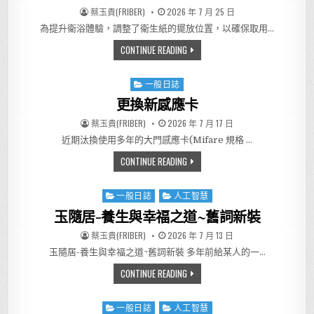
AUTHOR:
PUBLISHED DATE:
蔡玉貴(FRIBER)
2026 年 7 月 25 日
為提升衛浴體驗，調整了衛生紙的擺放位置，以確保取用…
換個位置，便利加倍
CONTINUE READING
一般日誌
Posted in
更換新感應卡
AUTHOR:
PUBLISHED DATE:
蔡玉貴(FRIBER)
2026 年 7 月 17 日
近期汰換使用多年的大門感應卡(Mifare 規格 …
更換新感應卡
CONTINUE READING
一般日誌
人工智慧
Posted in
玉隨居-養生與幸福之道~舊詞新裝
AUTHOR:
PUBLISHED DATE:
蔡玉貴(FRIBER)
2026 年 7 月 13 日
玉隨居-養生與幸福之道~舊詞新裝 多年前給某人的一…
玉隨居-養生與幸福之道~舊詞新
CONTINUE READING
一般日誌
人工智慧
Posted in