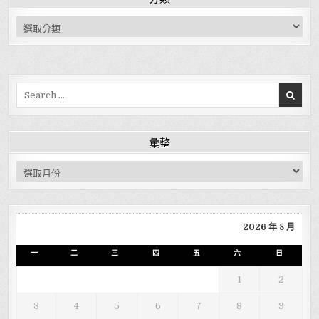
分類
Search for:
彙整
彙整
2026 年 8 月
一
二
三
四
五
六
日
1
2
3
4
5
6
7
8
9