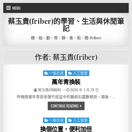
Skip to content
MENU
蔡玉貴(friber)的學習、生活與休閒筆
記
樸、拙、勤、常、靜、善、和、簡-friber
作者:
蔡玉貴(friber)
一般日誌
人工智慧
Posted in
萬年青換裝
AUTHOR:
PUBLISHED DATE:
蔡玉貴(FRIBER)
2026 年 7 月 29 日
昨晚將萬年青與幸運竹底盆中的鵝卵石盡數移除。隨後，…
萬年青換裝
CONTINUE READING
一般日誌
人工智慧
Posted in
換個位置，便利加倍