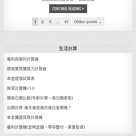
🎲 擲骰子遊戲 (粽子版)
CONTINUE READING
Posts pagination
1
2
3
...
47
Older posts →
生活計算
複利與單利計算器
簡易實質購買力計算器
本金提領試算表
房貸計算機v1.0
簡易日期比較(年齡計算、兩日期差距)
日期計算-幾天後是幾月幾日星期幾？
本息攤還貸款計算機
複利計算機(定時定額、零存整付、單筆投資)