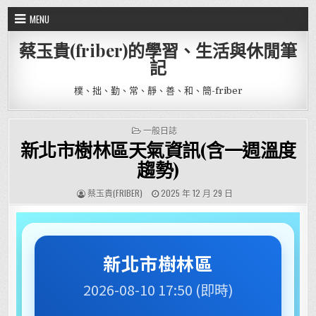
Skip to content
MENU
蔡玉貴(friber)的學習、生活與休閒筆
記
樸、拙、勤、常、靜、善、和、簡-friber
POSTED IN
一般日誌
新北市樹林區天氣資訊(含一週溫度
趨勢)
AUTHOR:
PUBLISHED DATE:
蔡玉貴(FRIBER)
2025 年 12 月 29 日