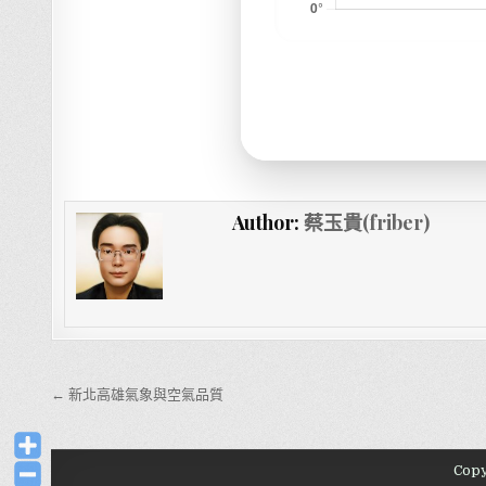
Author:
蔡玉貴(friber)
文章導覽
← 新北高雄氣象與空氣品質
Copy