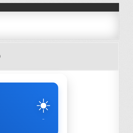
)
☀️
–