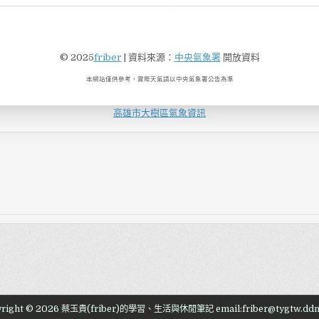
© 2025
friber
| 資料來源：
中央氣象署
開放資料
本網站僅供參考，實際天氣請以中央氣象署公告為準
高雄市大樹區氣象資訊
right © 2026 蔡玉貴(friber)的學習、生活與休閒筆記 email:friber@tygtw.ddn