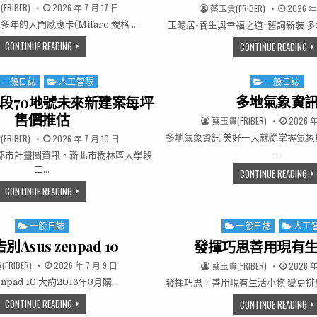
R:
PUBLISHED DATE:
FRIBER)
2026 年 7 月 17 日
AUTHOR:
PUBLISH
蔡玉貴(FRIBER)
2026 年
年的大門感應卡(Mifare 規格 …
玉隨居-養生與幸福之道~舊詞新裝 
更換新感應卡
CONTINUE READING
玉
CONTINUE READING
一般日誌
人工智慧
一般日誌
ted in
Posted in
多地氣象資
段70地號未來新建案每坪
售價推估
AUTHOR:
PUBLISH
蔡玉貴(FRIBER)
2026 年
R:
PUBLISHED DATE:
FRIBER)
2026 年 7 月 10 日
多地氣象資訊 美好一天就從掌握氣象
…
都市計畫圖資訊，新北市樹林區大學段
二…
多
CONTINUE READING
大學段二小段70地號未來新建案每坪售價推估
CONTINUE READING
一般日誌
一般日誌
人工
Posted in
Posted in
Asus zenpad 10
發揮巧思善用現有
R:
PUBLISHED DATE:
FRIBER)
2026 年 7 月 9 日
AUTHOR:
PUBLISH
蔡玉貴(FRIBER)
2026 年
zenpad 10 大約2016年3月購…
發揮巧思，善用現有生活小物 變更排
徹底告別ASUS ZENPAD 10
CONTINUE READING
發
CONTINUE READING