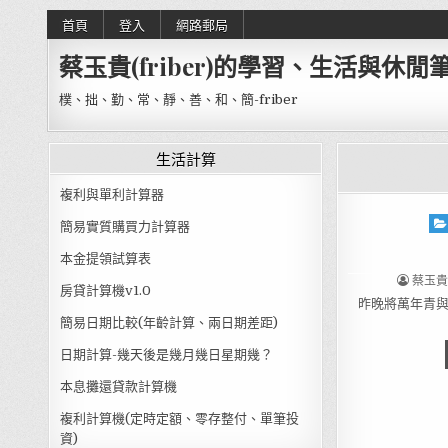
Skip to content
首頁
登入
網路郵局
蔡玉貴(friber)的學習、生活與休閒
樸、拙、勤、常、靜、善、和、簡-friber
生活計算
複利與單利計算器
Pos
簡易實質購買力計算器
本金提領試算表
AUTHO
蔡玉貴(F
房貸計算機v1.0
昨晚將萬年青
簡易日期比較(年齡計算、兩日期差距)
日期計算-幾天後是幾月幾日星期幾？
本息攤還貸款計算機
複利計算機(定時定額、零存整付、單筆投
資)