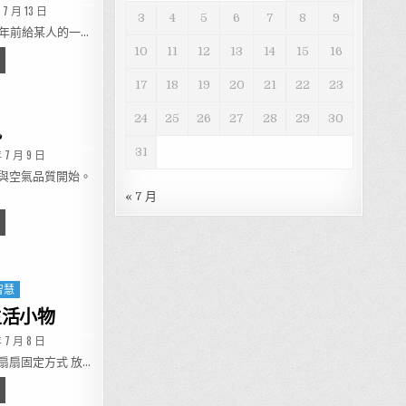
ED DATE:
 7 月 13 日
3
4
5
6
7
8
9
多年前給某人的一…
10
11
12
13
14
15
16
隨居-養生與幸福之道~舊詞新裝
17
18
19
20
21
22
23
24
25
26
27
28
29
30
訊
31
ED DATE:
 7 月 9 日
與空氣品質開始。
« 7 月
地氣象資訊
智慧
生活小物
ED DATE:
 7 月 8 日
扇扇固定方式 放…
揮巧思善用現有生活小物