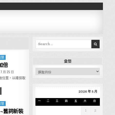
Search for:
智慧
彙整
加倍
彙整
D DATE:
 7 月 25 日
放位置，以確保取
個位置，便利加倍
2026 年 8 月
一
二
三
四
五
六
日
智慧
~舊詞新裝
1
2