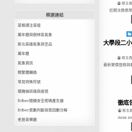
AUTHO
蔡玉貴(
近期汰換使用多
精選連結
菜根譚注音版
Pos
萬年曆與樹林區氣象
大學段二小
新北高雄氣象與空品
萬年曆
AUTHO
蔡玉貴(
氣象資訊
最新實價登錄與
簡繁體轉換
常見特殊符號
隨機抽班級與座號
friber隨機安全密碼產生器
徹底告別
AUTHO
friber質數判斷與質因數分解
蔡玉貴(
Asus 
老爸音樂廳