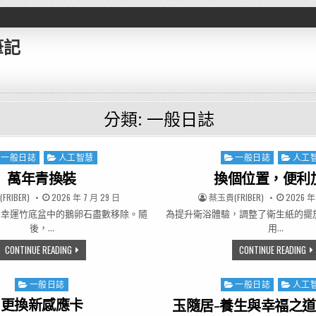
筆記
分類:
一般日誌
一般日誌
人工智慧
一般日誌
人工
ted in
Posted in
萬年青換裝
換個位置，便利
R:
PUBLISHED DATE:
AUTHOR:
PUBLISHE
RIBER)
2026 年 7 月 29 日
蔡玉貴(FRIBER)
2026 年
與幸運竹底盆中的鵝卵石盡數移除。隨
為提升衛浴體驗，調整了衛生紙的擺
後，…
用…
萬年青換裝
換
CONTINUE READING
CONTINUE READING
一般日誌
一般日誌
人工
Posted in
Posted in
更換新感應卡
玉隨居-養生與幸福之道