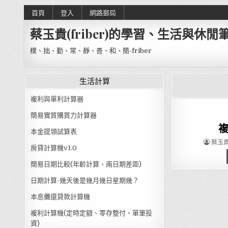
Skip to content
首頁
登入
網路郵局
蔡玉貴(friber)的學習、生活與休閒
樸、拙、勤、常、靜、善、和、簡-friber
生活計算
複利與單利計算器
簡易實質購買力計算器
本金提領試算表
AUTHO
蔡玉貴(
房貸計算機v1.0
簡易日期比較(年齡計算、兩日期差距)
日期計算-幾天後是幾月幾日星期幾？
本息攤還貸款計算機
複利計算機(定時定額、零存整付、單筆投
資)