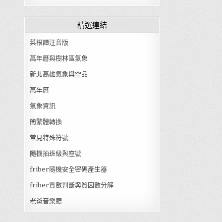
精選連結
菜根譚注音版
萬年曆與樹林區氣象
新北高雄氣象與空品
萬年曆
氣象資訊
簡繁體轉換
常見特殊符號
隨機抽班級與座號
friber隨機安全密碼產生器
friber質數判斷與質因數分解
老爸音樂廳