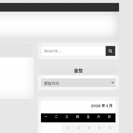
Search for:
彙整
彙整
2026 年 4 月
一
二
三
四
五
六
日
1
2
3
4
5