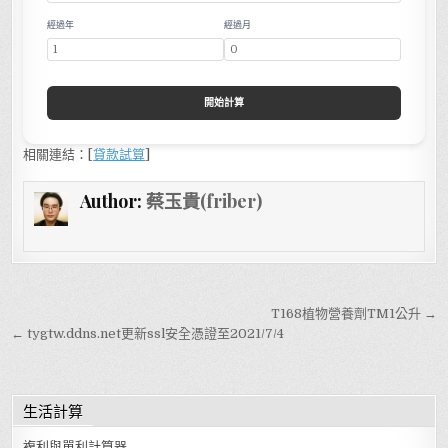
經過年
經過月
開始計算
相關連結：[
貸款試算
]
Author:
蔡玉貴(friber)
文章導覽
T168植物營養劑TM1公升 →
← tygtw.ddns.net更新ssl安全憑證至2021/7/4
生活計算
複利與單利計算器