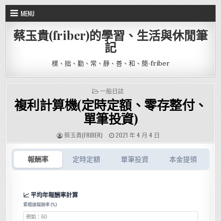
Skip to content
MENU
蔡玉貴(friber)的學習、生活與休閒筆
記
樸、拙、勤、常、靜、善、和、簡-friber
POSTED IN
一般日誌
複利計算機(定時定額、零存整付、
單筆投資)
AUTHOR:
PUBLISHED DATE:
蔡玉貴(FRIBER)
2021 年 4 月 4 日
報酬率
定時定額
單筆投資
本金提領
📈 平均年報酬率計算
累積總報酬率 (%)