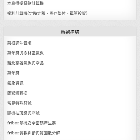
本息攤還貸款計算機
複利計算機(定時定額、零存整付、單筆投資)
精選連結
菜根譚注音版
萬年曆與樹林區氣象
新北高雄氣象與空品
萬年曆
氣象資訊
簡繁體轉換
常見特殊符號
隨機抽班級與座號
friber隨機安全密碼產生器
friber質數判斷與質因數分解