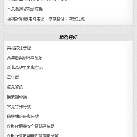
本息攤還貸款計算機
複利計算機(定時定額、零存整付、單筆投資)
精選連結
菜根譚注音版
萬年曆與樹林區氣象
新北高雄氣象與空品
萬年曆
氣象資訊
簡繁體轉換
常見特殊符號
隨機抽班級與座號
friber隨機安全密碼產生器
friber質數判斷與質因數分解