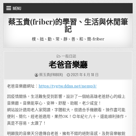
Skip to content
MENU
蔡玉貴(friber)的學習、生活與休閒筆
記
樸、拙、勤、常、靜、善、和、簡-friber
POSTED IN
一般日誌
老爸音樂廳
AUTHOR:
PUBLISHED DATE:
蔡玉貴(FRIBER)
2021 年 6 月 18 日
老爸音樂廳網址：
https://tygtw.ddns.net/nemp3/
因疫情關係，生活難免受到影響，設計了一個給高雄老爸舒心的線上
音樂廳。音樂能寧心、安神、舒壓、助眠，老少咸宜！
網站設計適用老人家閱讀，字體較大，很適合手機觀看，操作盡可能
便利、簡化，經老爸適用，果然OK！😊年紀七八十，還能順利操作，
真是不容易，太讚了！
明顯我的音樂天分遺傳自老爸，擁有不錯的絕對音感，及對音樂敏銳