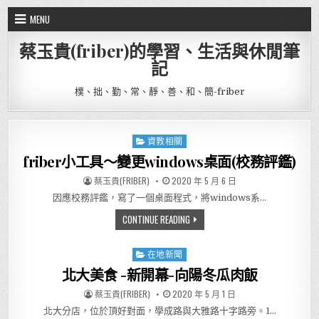
Skip to content
MENU
蔡玉貴(friber)的學習、生活與休閒筆
記
樸、拙、勤、常、靜、善、和、簡-friber
資教相關
Posted in
friber小工具～變更windows桌面(校務評鑑)
AUTHOR:
PUBLISHED DATE:
蔡玉貴(FRIBER)
2020 年 5 月 6 日
因應校務評鑑，寫了一個桌面程式，將windows系…
FRIBER小工具～變更WINDOWS
CONTINUE READING
在地新聞
Posted in
北大美食 -新開幕-向陽冬瓜肉飯
AUTHOR:
PUBLISHED DATE:
蔡玉貴(FRIBER)
2020 年 5 月 1 日
北大分店，位於頂好對面，學成路與大雅路十字路旁。1…