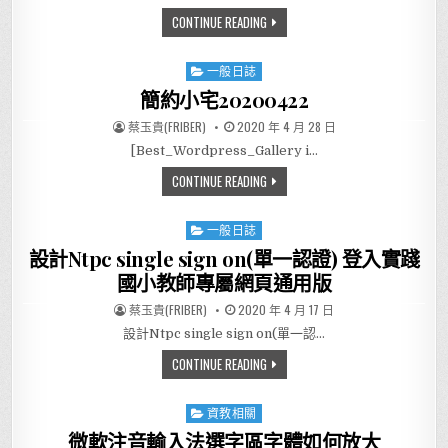
母親節快樂-隱題詩(首尾)
CONTINUE READING
一般日誌
Posted in
簡約小宅20200422
AUTHOR:
PUBLISHED DATE:
蔡玉貴(FRIBER)
2020 年 4 月 28 日
[Best_Wordpress_Gallery i…
簡約小宅20200422
CONTINUE READING
一般日誌
Posted in
設計Ntpc single sign on(單一認證) 登入實踐
國小教師專屬網頁通用版
AUTHOR:
PUBLISHED DATE:
蔡玉貴(FRIBER)
2020 年 4 月 17 日
設計Ntpc single sign on(單一認…
設計NTPC SINGLE SIGN 
CONTINUE READING
資教相關
Posted in
微軟注音輸入法選字區字體如何放大