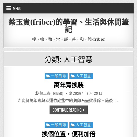
Skip to content
MENU
蔡玉貴(friber)的學習、生活與休閒筆
記
樸、拙、勤、常、靜、善、和、簡-friber
分類:
人工智慧
一般日誌
人工智慧
Posted in
萬年青換裝
AUTHOR:
PUBLISHED DATE:
蔡玉貴(FRIBER)
2026 年 7 月 29 日
昨晚將萬年青與幸運竹底盆中的鵝卵石盡數移除。隨後，…
萬年青換裝
CONTINUE READING
一般日誌
人工智慧
Posted in
換個位置，便利加倍