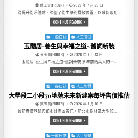
AUTHOR:
PUBLISHED DATE:
蔡玉貴(FRIBER)
2026 年 7 月 25 日
為提升衛浴體驗，調整了衛生紙的擺放位置，以確保取用…
換個位置，便利加倍
CONTINUE READING
一般日誌
人工智慧
Posted in
玉隨居-養生與幸福之道~舊詞新裝
AUTHOR:
PUBLISHED DATE:
蔡玉貴(FRIBER)
2026 年 7 月 13 日
玉隨居-養生與幸福之道~舊詞新裝 多年前給某人的一…
玉隨居-養生與幸福之道~舊詞新
CONTINUE READING
一般日誌
人工智慧
Posted in
大學段二小段70地號未來新建案每坪售價推估
AUTHOR:
PUBLISHED DATE:
蔡玉貴(FRIBER)
2026 年 7 月 10 日
最新實價登錄與都市計畫圖資訊，新北市樹林區大學段二…
大學段二小段70地號未來新建
CONTINUE READING
一般日誌
人工智慧
Posted in