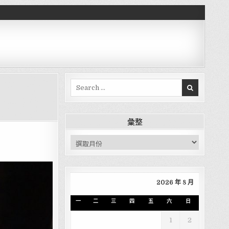
Search for:
彙整
彙整
2026 年 8 月
一
二
三
四
五
六
日
1
2