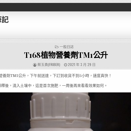
筆記
POSTED IN
一般日誌
T168植物營養劑TM1公升
AUTHOR:
PUBLISHED DATE:
蔡玉貴(FRIBER)
2021 年 3 月 29 日
物營養劑TM1公升，下午就送達，下訂到收貨不到5小時，速度真快！
稀釋後，澆入土壤中，這是首次施肥，一周後再來看看效果如何。