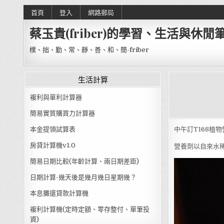
Skip to content
首頁
登入
網路郵局
蔡玉貴(friber)的學習、生活與休閒
樸、拙、勤、常、靜、善、和、簡-friber
生活計算
複利與單利計算器
簡易實質購買力計算器
本金提領試算表
中午訂T168植
房貸計算機v1.0
營養劑以自來水
簡易日期比較(年齡計算、兩日期差距)
日期計算-幾天後是幾月幾日星期幾？
本息攤還貸款計算機
複利計算機(定時定額、零存整付、單筆投
資)