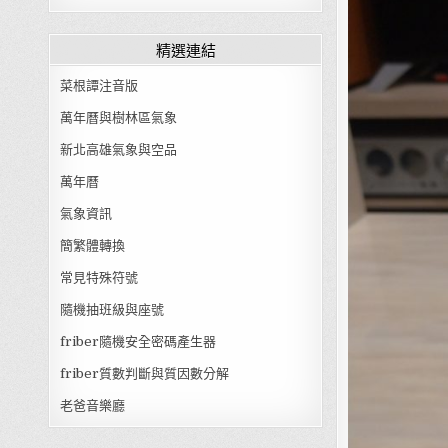
精選連結
菜根譚注音版
萬年曆與樹林區氣象
新北高雄氣象與空品
萬年曆
氣象資訊
簡繁體轉換
常見特殊符號
隨機抽班級與座號
friber隨機安全密碼產生器
friber質數判斷與質因數分解
老爸音樂廳