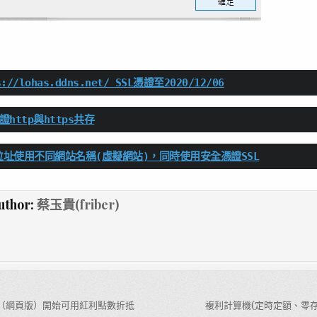
://lohas.ddns.net/ SSL憑證至2020/12/06
證http與https共存
位址使用不同網站名稱(虛擬網站)，同時使用安全憑證SSL
uthor:
蔡玉貴(friber)
物（網頁版）開始可用紅利點數折抵
複利計算機(定時定額、零存