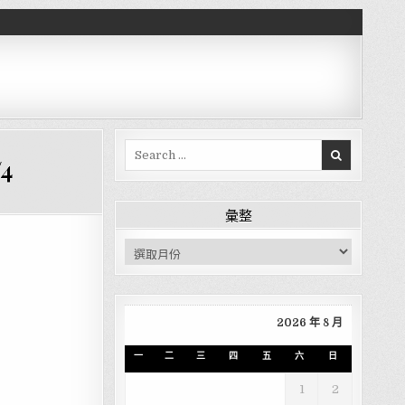
Search for:
4
彙整
彙整
2026 年 8 月
一
二
三
四
五
六
日
1
2