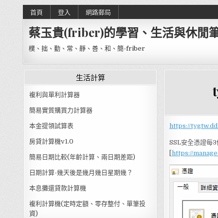
Skip to content
首頁
登入
網路郵局
蔡玉貴(friber)的學習、生活與休閒
樸、拙、勤、常、靜、善、和、簡-friber
生活計算
複利與單利計算器
簡易實質購買力計算器
本金提領試算表
https://tygtw.d
房貸計算機v1.0
SSL安全憑證每
[
https://manage
簡易日期比較(年齡計算、兩日期差距)
日期計算-幾天後是幾月幾日星期幾？
本息攤還貸款計算機
複利計算機(定時定額、零存整付、單筆投
資)