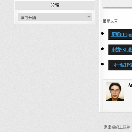
分類
分類
相關文章
更新https
申請SSL憑
同一個IP
A
文章導覽
← 家樂福線上購