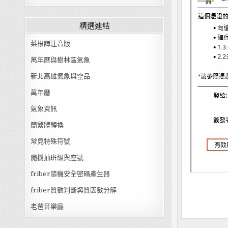
精選連結
菜根譚注音版
萬年曆與樹林區氣象
新北高雄氣象與空品
萬年曆
氣象資訊
簡繁體轉換
常見特殊符號
隨機抽班級與座號
friber隨機安全密碼產生器
friber質數判斷與質因數分解
老爸音樂廳