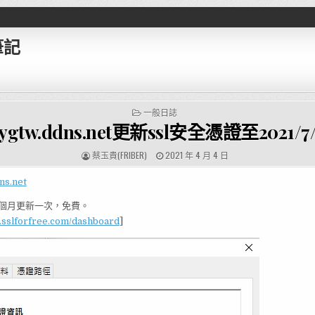
筆記
POSTED IN
一般日誌
tygtw.ddns.net更新ssl安全憑證至2021/7/
AUTHOR:
PUBLISHED DATE:
蔡玉貴(FRIBER)
2021 年 4 月 4 日
dns.net
3個月更新一次，免費。
.sslforfree.com/dashboard
]