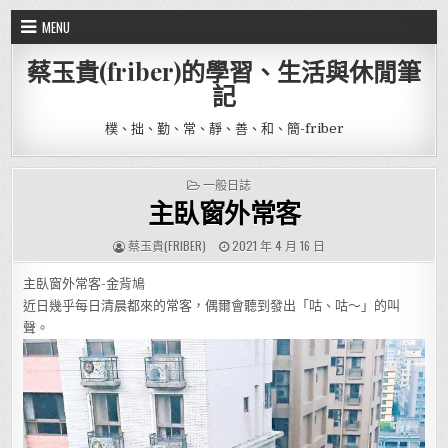
Skip to content
MENU
蔡玉貴(friber)的學習、生活與休閒筆
記
樸、拙、勤、常、靜、善、和、簡-friber
POSTED IN
一般日誌
主臥窗外常客
AUTHOR:
PUBLISHED DATE:
蔡玉貴(FRIBER)
2021 年 4 月 16 日
主臥窗外常客-金背鳩
近日幾乎每日清晨都來的常客，偶爾會聽到發出「咕、咕～」的叫
聲。