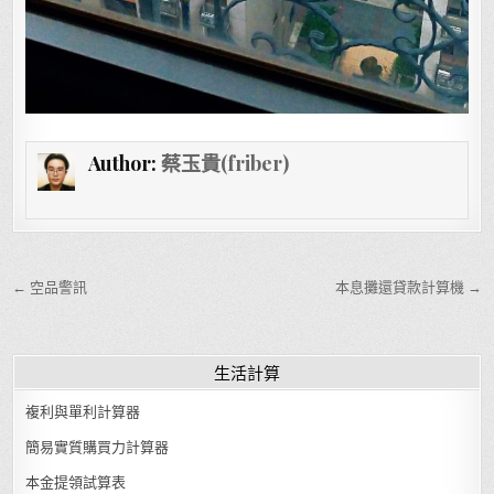
Author:
蔡玉貴(friber)
文章導覽
← 空品警訊
本息攤還貸款計算機 →
生活計算
複利與單利計算器
簡易實質購買力計算器
本金提領試算表