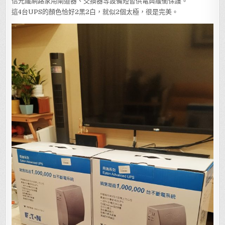
信光纖網路家用閘道器、交換器等設備短暫供電與緩衝保護。
這4台UPS的顏色恰好2黑2白，就似2個太極，很是完美。