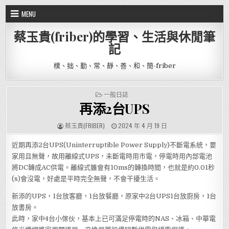
Skip to content
MENU
蔡玉貴(friber)的學習、生活與休閒筆
記
樸、拙、勤、常、靜、善、和、簡-friber
POSTED IN
一般日誌
再添2台UPS
AUTHOR:
PUBLISHED DATE:
蔡玉貴(FRIBER)
2024 年 4 月 19 日
近期再添2台UPS(Uninterruptible Power Supply)不斷電系統，要
家用且無聲，故用離線式UPS，未斷電時用市電，停電時用內部電池
將DC轉成AC供電。離線式雖會有10ms的轉換時間，也就是約0.01秒
(s)會沒電，好處是平時完全無聲，不會干擾生活。
新添的UPS，1台放客廳，1台放餐廳，原家中2台UPS1台放廚房，1台
放書房。
此時，家中4台小傢伙，基本上已可滿足停電時的NAS、冰箱、中華電