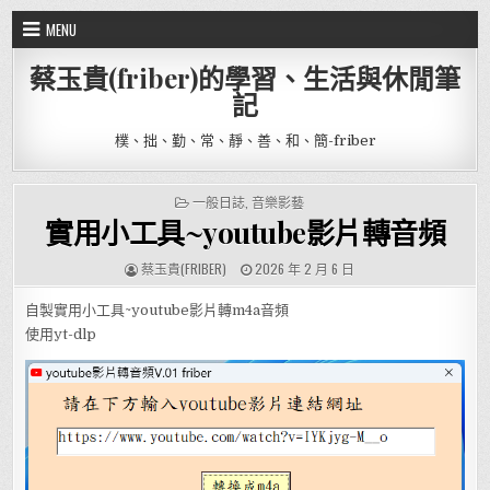
Skip to content
MENU
蔡玉貴(friber)的學習、生活與休閒筆
記
樸、拙、勤、常、靜、善、和、簡-friber
POSTED IN
一般日誌
,
音樂影藝
實用小工具~youtube影片轉音頻
AUTHOR:
PUBLISHED DATE:
蔡玉貴(FRIBER)
2026 年 2 月 6 日
自製實用小工具~youtube影片轉m4a音頻
使用yt-dlp