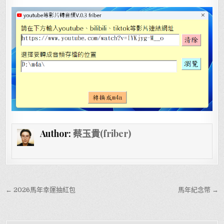
Author:
蔡玉貴(friber)
文章導覽
← 2026馬年幸運抽紅包
馬年紀念幣 →