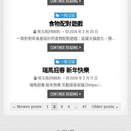
簡易實質購買力計算器
CONTINUE READING
一般日誌
Posted in
食物配對遊戲
AUTHOR:
PUBLISHED DATE:
蔡玉貴(FRIBER)
2026 年 2 月 20 日
一款針對年長者設計的食物配對遊戲：延緩大腦退化、預…
食物配對遊戲
CONTINUE READING
一般日誌
Posted in
瑞馬迎春 新年快樂
AUTHOR:
PUBLISHED DATE:
蔡玉貴(FRIBER)
2026 年 2 月 17 日
瑞馬迎春 新年快樂 互動語音祝福 [https:/…
瑞馬迎春 新年快樂
CONTINUE READING
Posts pagination
← Newer posts
1
2
3
4
...
47
Older posts →