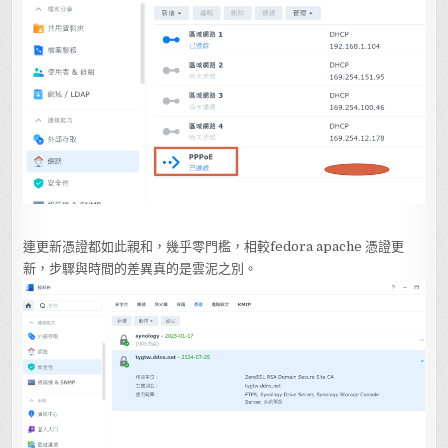
連更新憑證都如此親和，幾乎零門檻，相較fedora apache 憑證更
新，步驟與時間的差異真的是雲泥之別。