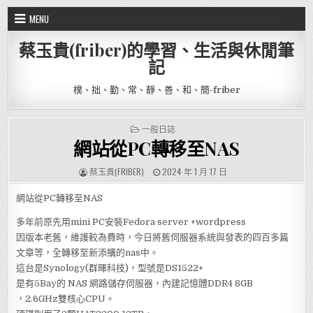
Skip to content
MENU
蔡玉貴(friber)的學習、生活與休閒筆
記
樸、拙、勤、常、靜、善、和、簡-friber
POSTED IN
一般日誌
網站從PC轉移至NAS
AUTHOR:
PUBLISHED DATE:
蔡玉貴(FRIBER)
2024 年 1 月 17 日
網站從PC轉移至NAS
多年前原先用mini PC安裝Fedora server +wordpress
因版本老舊，維護較為費時，今日將舊伺服器系統與發表的四百多篇
文章等，全轉移至新添購的nas中。
這台是Synology(群暉科技)，型號是DS1522+
是有5Bay的 NAS 網路儲存伺服器，內建記憶體DDR4 8GB
，2.6GHz雙核心CPU。