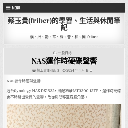
Skip to content
MENU
蔡玉貴(friber)的學習、生活與休閒筆
記
樸、拙、勤、常、靜、善、和、簡-friber
POSTED IN
一般日誌
NAS運作時硬碟聲響
AUTHOR:
PUBLISHED DATE:
蔡玉貴(FRIBER)
2024 年 1 月 19 日
NAS運作時硬碟聲響
這台Synology NAS DS1522+ 搭配2顆HAT3300 12TB，運作時硬碟
會不時發出些微的聲響，故從房間移至客廳角落。