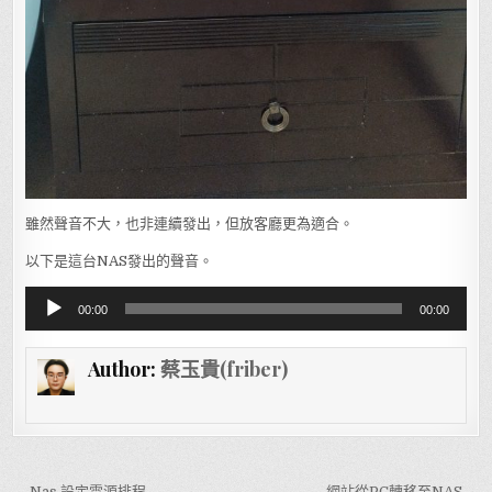
雖然聲音不大，也非連續發出，但放客廳更為適合。
以下是這台NAS發出的聲音。
音
00:00
00:00
訊
播
Author:
蔡玉貴(friber)
放
器
← Nas 設定電源排程
網站從PC轉移至NAS →