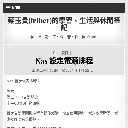
Skip to content
MENU
蔡玉貴(friber)的學習、生活與休閒筆
記
樸、拙、勤、常、靜、善、和、簡-friber
POSTED IN
一般日誌
Nas 設定電源排程
AUTHOR:
PUBLISHED DATE:
蔡玉貴(FRIBER)
2024 年 1 月 22 日
Nas 設定電源排程，
每天
晚上11:30自動關機
上午08:00自動開機
設定自動開關機排程有節能減碳、增加使用壽命、減少攻擊時間、減
少夜間噪音等優點。