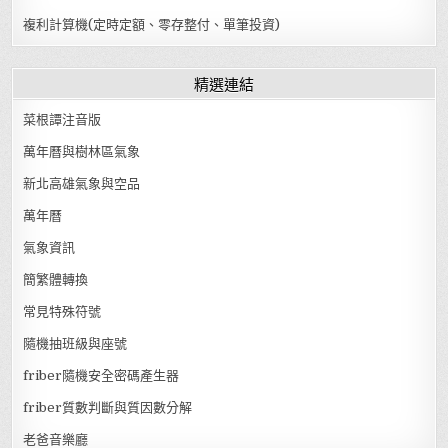
複利計算機(定時定額、零存整付、單筆投資)
精選連結
菜根譚注音版
萬年曆與樹林區氣象
新北高雄氣象與空品
萬年曆
氣象資訊
簡繁體轉換
常見特殊符號
隨機抽班級與座號
friber隨機安全密碼產生器
friber質數判斷與質因數分解
老爸音樂廳