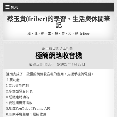
Skip to content
MENU
蔡玉貴(friber)的學習、生活與休閒筆
記
樸、拙、勤、常、靜、善、和、簡-friber
POSTED IN
一般日誌
,
人工智慧
極簡網路收音機
AUTHOR:
PUBLISHED DATE:
蔡玉貴(FRIBER)
2026 年 1 月 25 日
近期完成了一款極簡網路收音機的應用，支援手機與電腦。
主要功能:
1.電台播放控制
2.多類型電台列表
3.睡眠定時功能
4.雙種類音源播放
5.集成YouTube IFrame API
6.關閉手機螢幕可繼續收聽