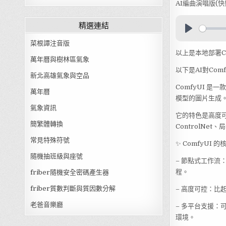
AI編曲演唱版(快
精選連結
菜根譚注音版
以上是本地部署C
萬年曆與樹林區氣象
以下是AI對Com
新北高雄氣象與空品
ComfyUI 是一
萬年曆
模型的圖片生成
氣象資訊
它的特色是高度可
簡繁體轉換
ControlNe
常見特殊符號
✨ ComfyUI 
隨機抽班級與座號
– 節點式工作
程。
friber隨機安全密碼產生器
friber質數判斷與質因數分解
– 高度可控：比起
老爸音樂廳
– 多平台支援：可在
環境。