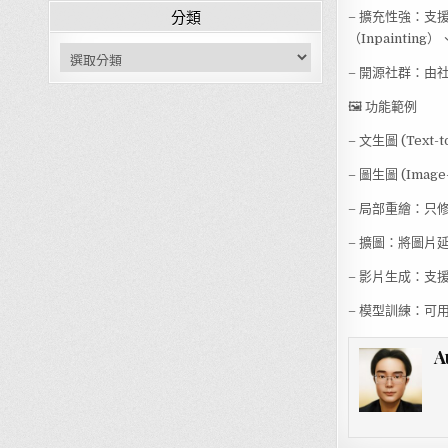
分類
– 擴充性強：支援
（Inpainting
分類
– 開源社群：由
🖼️ 功能範例
– 文生圖 (Tex
– 圖生圖 (Ima
– 局部重繪：只
– 擴圖：將圖片
– 影片生成：支
– 模型訓練：可用
A