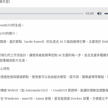
樂天堂)
01:29
omfyUI所生成。
fyUI的簡介：
款開源、基於節點（node-based）的生成式 AI 介面與推理引擎，主要用於 Stable D
。
視化的工作流設計，讓使用者能精準控制 AI 生圖的每一步，並且支援多種擴充功
t、局部重繪與影片生成。
的核心特色
流：透過拖曳與連接節點，使用者可以自由組合模型、提示詞、圖像處理等模組，
傳統 WebUI（如 Automatic1111），ComfyUI 更透明，能讓你理解並
 Windows、macOS、Linux 安裝，甚至能透過 Docker 部署，方便建立不