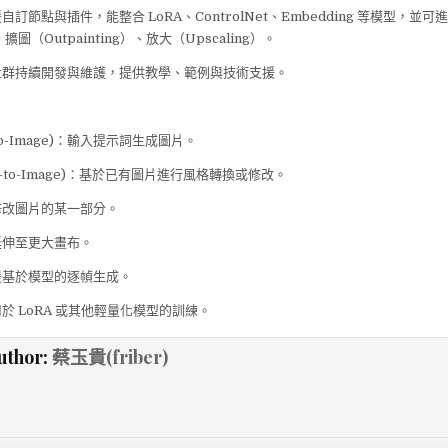
自訂節點與插件，能整合 LoRA、ControlNet、Embedding 等模型，並
）、擴圖（Outpainting）、放大（Upscaling）。
社群持續開發與維護，提供教學、範例與技術支援。
t-to-Image)：輸入提示詞生成圖片。
ge-to-Image)：基於已有圖片進行風格轉換或修改。
修改圖片的某一部分。
延伸至更大畫布。
援基於模型的逐幀生成。
於 LoRA 或其他輕量化模型的訓練。
uthor:
蔡玉貴(friber)