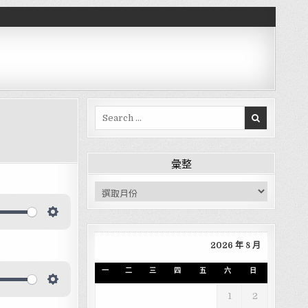
Search for:
彙整
彙整
2026 年 8 月
一
二
三
四
五
六
日
1
2