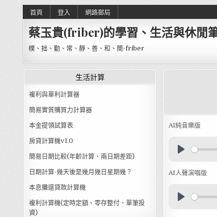
Skip to content
首頁
登入
網路郵局
蔡玉貴(friber)的學習、生活與休閒
樸、拙、勤、常、靜、善、和、簡-friber
生活計算
複利與單利計算器
簡易實質購買力計算器
本金提領試算表
AI純音樂版
房貸計算機v1.0
簡易日期比較(年齡計算、兩日期差距)
日期計算-幾天後是幾月幾日星期幾？
AI人聲演唱版
本息攤還貸款計算機
複利計算機(定時定額、零存整付、單筆投
資)