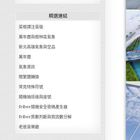
精選連結
菜根譚注音版
萬年曆與樹林區氣象
新北高雄氣象與空品
萬年曆
氣象資訊
簡繁體轉換
常見特殊符號
隨機抽班級與座號
friber隨機安全密碼產生器
friber質數判斷與質因數分解
老爸音樂廳