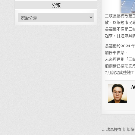
分類
分類
三峽長福橋改建工程
放，以縮短市民
長福橋不僅是三
起來，打造兼具
長福橋於2024
加停車供給。
未來可達到「三峽
橋鋼構已按期完
7月前完成整體工
A
文章導覽
← 瑞馬迎春 新年快