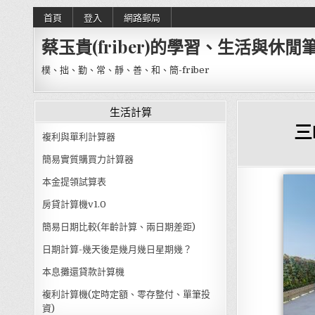
Skip to content
首頁
登入
網路郵局
蔡玉貴(friber)的學習、生活與休閒
樸、拙、勤、常、靜、善、和、簡-friber
生活計算
三
複利與單利計算器
簡易實質購買力計算器
本金提領試算表
房貸計算機v1.0
簡易日期比較(年齡計算、兩日期差距)
日期計算-幾天後是幾月幾日星期幾？
本息攤還貸款計算機
複利計算機(定時定額、零存整付、單筆投
資)