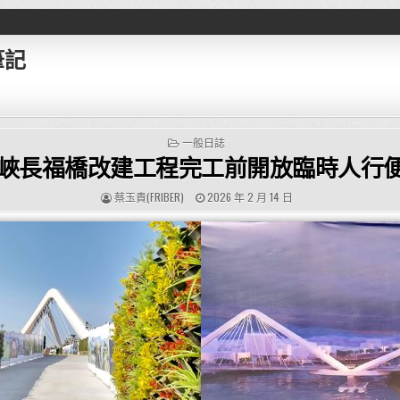
筆記
POSTED IN
一般日誌
峽長福橋改建工程完工前開放臨時人行
AUTHOR:
PUBLISHED DATE:
蔡玉貴(FRIBER)
2026 年 2 月 14 日