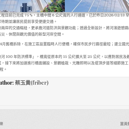
目前已完成 75 %，主橋中間 6 公尺寬的人行通道，已於昨日2026/02/13
等待期並讓居民提前享受便捷交通。
峽兩岸的交通樞紐，更承擔河道防洪與景觀功能；透過全新設計，將河濱遊憩路
防災、休閒與觀光價值的新型河岸空間。
 年4月舊橋拆除，在施工區設置臨時人行便橋，確保市民步行路徑最短；建立國
河 100 年防洪標準」，橋寬從原本的 15 公尺擴大至 25 公尺，以應對居民
成，接下來將加速進行橋面鋪設、景觀植栽、光雕照明以及堤頂步道等細節施工，
程。
uthor:
蔡玉貴(friber)
樂
薑黃