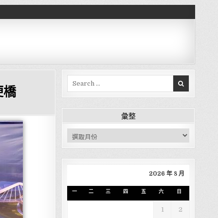
Search for:
便橋
彙整
彙整
2026 年 8 月
一
二
三
四
五
六
日
1
2