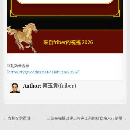
互動語音祝福
[
https://tygtw.ddns.net/celebrate2026/
]
Author:
蔡玉貴(friber)
文章導覽
← 食物配對遊戲
三峽長福橋改建工程完工前開放臨時人行便橋 →