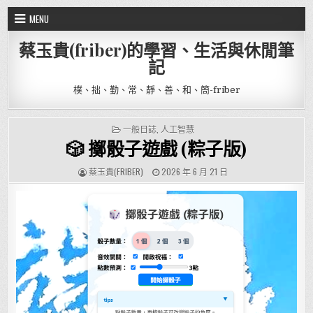
Skip to content
MENU
蔡玉貴(friber)的學習、生活與休閒筆
記
樸、拙、勤、常、靜、善、和、簡-friber
POSTED IN
一般日誌
,
人工智慧
🎲 擲骰子遊戲 (粽子版)
AUTHOR:
PUBLISHED DATE:
蔡玉貴(FRIBER)
2026 年 6 月 21 日