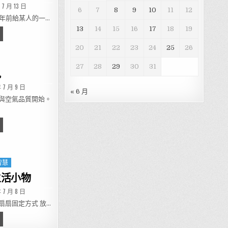
ED DATE:
 7 月 13 日
6
7
8
9
10
11
12
多年前給某人的一…
13
14
15
16
17
18
19
隨居-養生與幸福之道~舊詞新裝
20
21
22
23
24
25
26
27
28
29
30
31
訊
ED DATE:
 7 月 9 日
« 6 月
與空氣品質開始。
地氣象資訊
智慧
生活小物
ED DATE:
 7 月 8 日
扇扇固定方式 放…
揮巧思善用現有生活小物