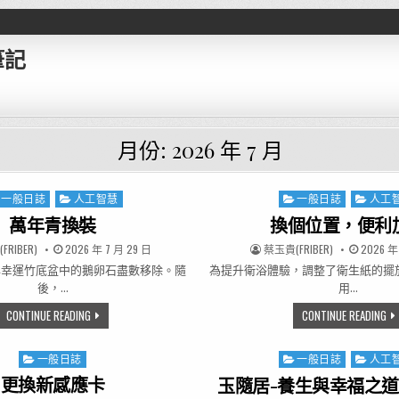
筆記
月份:
2026 年 7 月
一般日誌
人工智慧
一般日誌
人工
ted in
Posted in
萬年青換裝
換個位置，便利
R:
PUBLISHED DATE:
AUTHOR:
PUBLISHE
RIBER)
2026 年 7 月 29 日
蔡玉貴(FRIBER)
2026 年
與幸運竹底盆中的鵝卵石盡數移除。隨
為提升衛浴體驗，調整了衛生紙的擺
後，…
用…
萬年青換裝
換
CONTINUE READING
CONTINUE READING
一般日誌
一般日誌
人工
Posted in
Posted in
更換新感應卡
玉隨居-養生與幸福之道