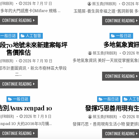
R:
PUBLISHED DATE:
FRIBER)
2026 年 7 月 17 日
AUTHOR:
PUBLISH
蔡玉貴(FRIBER)
2026 年
年的大門感應卡(Mifare 規格 …
玉隨居-養生與幸福之道~舊詞新裝 
更換新感應卡
CONTINUE READING
玉
CONTINUE READING
一般日誌
人工智慧
一般日誌
ted in
Posted in
多地氣象資
段70地號未來新建案每坪
售價推估
AUTHOR:
PUBLISH
蔡玉貴(FRIBER)
2026 年
R:
PUBLISHED DATE:
FRIBER)
2026 年 7 月 10 日
多地氣象資訊 美好一天就從掌握氣象
…
都市計畫圖資訊，新北市樹林區大學段
二…
多
CONTINUE READING
大學段二小段70地號未來新建案每坪售價推估
CONTINUE READING
一般日誌
一般日誌
人工
Posted in
Posted in
Asus zenpad 10
發揮巧思善用現有
R:
PUBLISHED DATE:
FRIBER)
2026 年 7 月 9 日
AUTHOR:
PUBLISH
蔡玉貴(FRIBER)
2026 年
zenpad 10 大約2016年3月購…
發揮巧思，善用現有生活小物 變更排
徹底告別ASUS ZENPAD 10
CONTINUE READING
發
CONTINUE READING