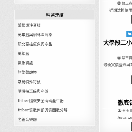
AUTHO
蔡玉貴(
近期汰換使用多
精選連結
菜根譚注音版
Pos
萬年曆與樹林區氣象
大學段二小
新北高雄氣象與空品
萬年曆
AUTHO
蔡玉貴(
氣象資訊
最新實價登錄與
簡繁體轉換
常見特殊符號
隨機抽班級與座號
friber隨機安全密碼產生器
徹底告別
AUTHO
friber質數判斷與質因數分解
蔡玉貴(
Asus 
老爸音樂廳