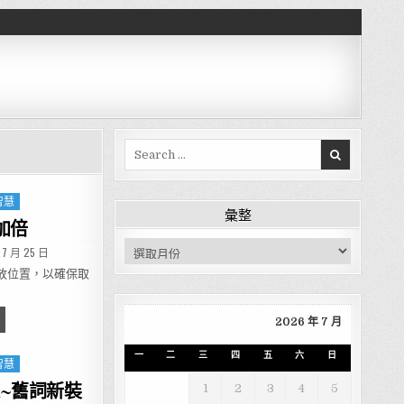
Search for:
智慧
彙整
加倍
彙整
D DATE:
 7 月 25 日
放位置，以確保取
個位置，便利加倍
2026 年 7 月
一
二
三
四
五
六
日
智慧
~舊詞新裝
1
2
3
4
5