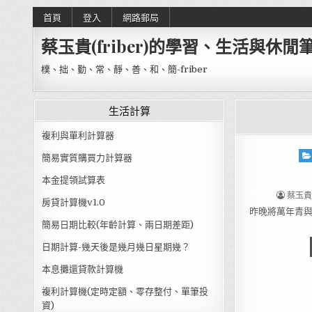
Skip to content
首頁
登入
網路郵局
蔡玉貴(friber)的學習、生活與休閒
樸、拙、勤、常、靜、善、和、簡-friber
生活計算
複利與單利計算器
Pos
簡易實質購買力計算器
本金提領試算表
AUTHO
蔡玉貴(F
房貸計算機v1.0
昨晚將萬年青
簡易日期比較(年齡計算、兩日期差距)
日期計算-幾天後是幾月幾日星期幾？
本息攤還貸款計算機
複利計算機(定時定額、零存整付、單筆投
資)