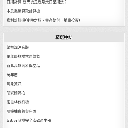
日期計算-幾天後是幾月幾日星期幾？
本息攤還貸款計算機
複利計算機(定時定額、零存整付、單筆投資)
精選連結
菜根譚注音版
萬年曆與樹林區氣象
新北高雄氣象與空品
萬年曆
氣象資訊
簡繁體轉換
常見特殊符號
隨機抽班級與座號
friber隨機安全密碼產生器